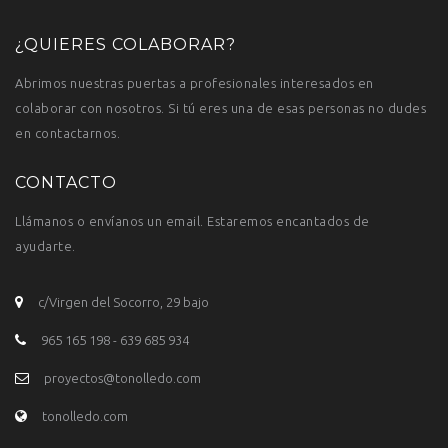
¿QUIERES COLABORAR?
Abrimos nuestras puertas a profesionales interesados en
colaborar con nosotros. Si tú eres una de esas personas no dudes
en contactarnos.
CONTACTO
Llámanos o envíanos un email. Estaremos encantados de
ayudarte.
c/Virgen del Socorro, 29 bajo
965 165 198 - 639 685 934
proyectos@tonolledo.com
tonolledo.com