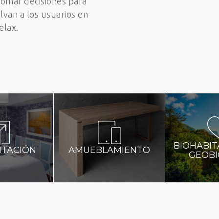
 tomar decisiones para
lvan a los usuarios en
elax.
BIOHABIT
ITACIÓN
AMUEBLAMIENTO
GEOBI