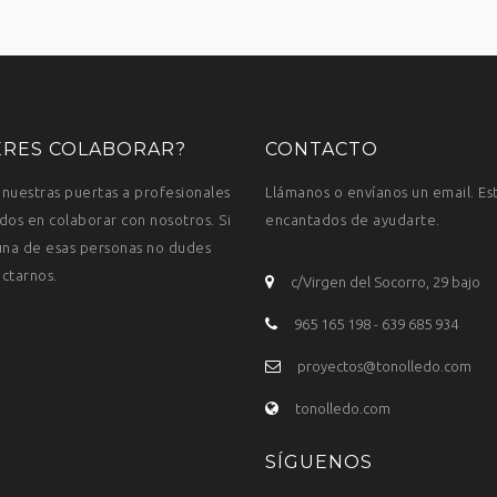
ERES COLABORAR?
CONTACTO
nuestras puertas a profesionales
Llámanos o envíanos un email. E
dos en colaborar con nosotros. Si
encantados de ayudarte.
una de esas personas no dudes
ctarnos.
c/Virgen del Socorro, 29 bajo
965 165 198 - 639 685 934
proyectos@tonolledo.com
tonolledo.com
SÍGUENOS