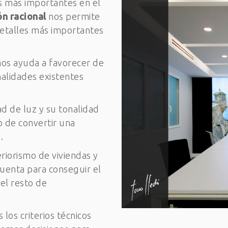
os más importantes en el
ón racional
nos permite
etalles más importantes
 nos ayuda a favorecer de
nalidades existentes
d de luz y su tonalidad
o de convertir una
.
eriorismo de viviendas y
uenta para conseguir el
el resto de
os criterios técnicos