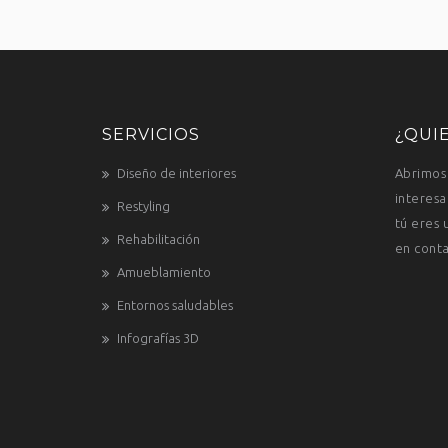
SERVICIOS
¿QUI
Diseño de interiores
Abrimos 
interesa
Restyling
tú eres 
Rehabilitación
en conta
Amueblamiento
Entornos saludables
Infografías 3D