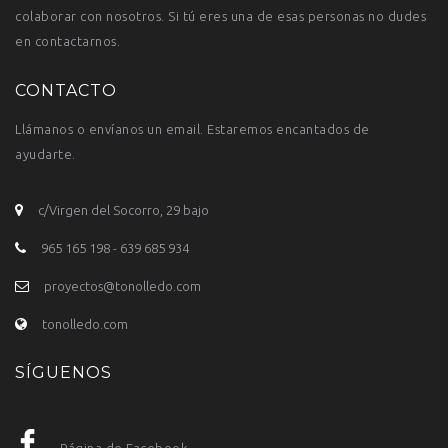
colaborar con nosotros. Si tú eres una de esas personas no dudes
en contactarnos.
CONTACTO
Llámanos o envíanos un email. Estaremos encantados de
ayudarte.
c/Virgen del Socorro, 29 bajo
965 165 198 - 639 685 934
proyectos@tonolledo.com
tonolledo.com
SÍGUENOS
Página de Facebook