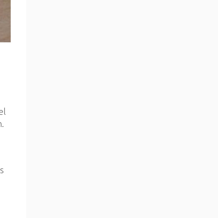
el
.
s