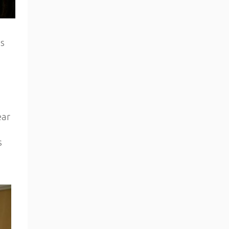
as
ear
s