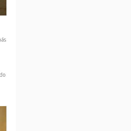
más
do