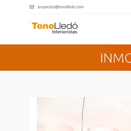
proyectos@tonolledo.com
INMO